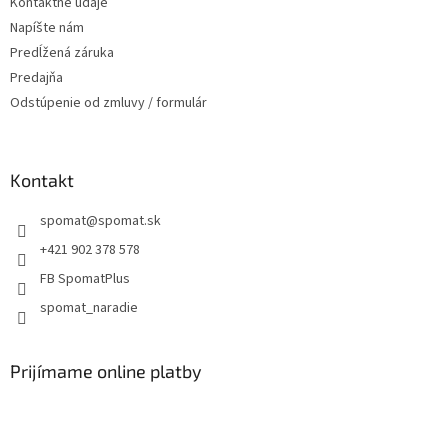
Kontaktné údaje
Napíšte nám
Predĺžená záruka
Predajňa
Odstúpenie od zmluvy / formulár
Kontakt
spomat
@
spomat.sk
+421 902 378 578
FB SpomatPlus
spomat_naradie
Prijímame online platby