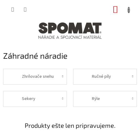
Prejsť
NÁKUP
na
obsah
KOŠÍK
Záhradné náradie
Zhrňovače snehu
Ručné píly
Sekery
Rýle
Produkty ešte len pripravujeme.