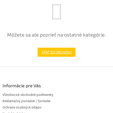
Môžete sa ale pozrieť na ostatné kategórie.
SPÄŤ DO OBCHODU
Z
á
p
ä
Informácie pre Vás
t
Všeobecné obchodné podmienky
i
Reklamačný poriadok / formulár
e
Ochrana osobných údajov