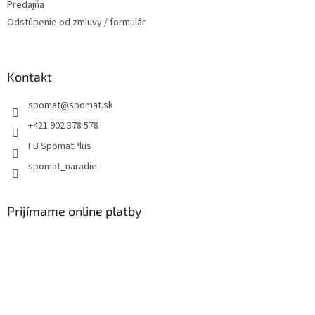
Predajňa
Odstúpenie od zmluvy / formulár
Kontakt
spomat
@
spomat.sk
+421 902 378 578
FB SpomatPlus
spomat_naradie
Prijímame online platby