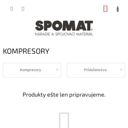
Prejsť
NÁKUP
na
obsah
KOŠÍK
KOMPRESORY
Kompresory
Príslušenstvo
Produkty ešte len pripravujeme.