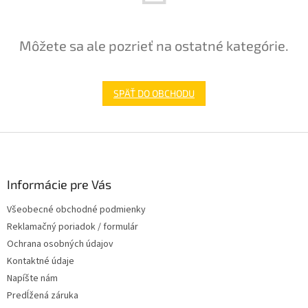
Môžete sa ale pozrieť na ostatné kategórie.
SPÄŤ DO OBCHODU
Z
á
p
ä
Informácie pre Vás
t
Všeobecné obchodné podmienky
i
Reklamačný poriadok / formulár
e
Ochrana osobných údajov
Kontaktné údaje
Napíšte nám
Predĺžená záruka