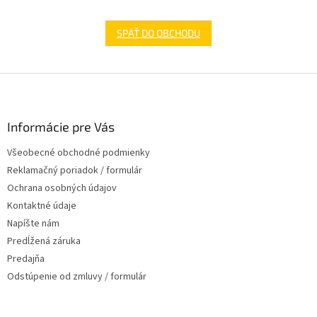
SPÄŤ DO OBCHODU
Z
á
p
ä
Informácie pre Vás
t
Všeobecné obchodné podmienky
i
Reklamačný poriadok / formulár
e
Ochrana osobných údajov
Kontaktné údaje
Napíšte nám
Predĺžená záruka
Predajňa
Odstúpenie od zmluvy / formulár