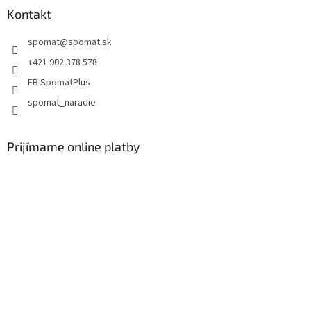
Kontakt
spomat
@
spomat.sk
+421 902 378 578
FB SpomatPlus
spomat_naradie
Prijímame online platby