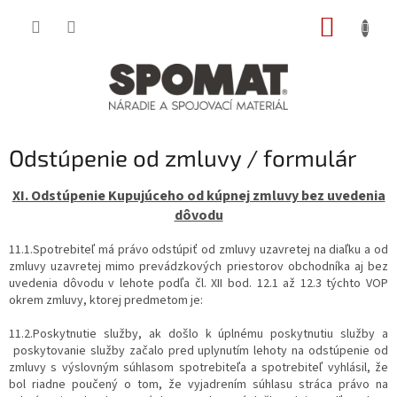
Prejsť
NÁKUP
na
obsah
KOŠÍK
Odstúpenie od zmluvy / formulár
XI. Odstúpenie Kupujúceho od kúpnej zmluvy bez uvedenia
dôvodu
11.1.Spotrebiteľ má právo odstúpiť od zmluvy uzavretej na diaľku a od
zmluvy uzavretej mimo prevádzkových priestorov obchodníka aj bez
uvedenia dôvodu v lehote podľa čl. XII bod. 12.1 až 12.3 týchto VOP
okrem zmluvy, ktorej predmetom je:
11.2.Poskytnutie služby, ak došlo k úplnému poskytnutiu služby a
poskytovanie služby začalo pred uplynutím lehoty na odstúpenie od
zmluvy s výslovným súhlasom spotrebiteľa a spotrebiteľ vyhlásil, že
bol riadne poučený o tom, že vyjadrením súhlasu stráca právo na