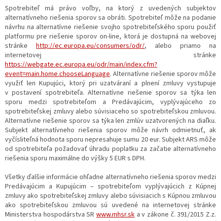
Spotrebiteľ má právo voľby, na ktorý z uvedených subjektov
alternatívneho riešenia sporov sa obráti. Spotrebiteľ môže na podanie
návrhu na alternatívne riešenie svojho spotrebiteľského sporu použiť
platformu pre riešenie sporov on-line, ktorá je dostupná na webovej
stránke
http://ec.europa.eu/consumers/odr/
, alebo priamo na
internetovej stránke
https://webgate.ec.europa.eu/odr/main/index.cfm?
event=main.home.chooseLanguage
. Alternatívne riešenie sporov môže
využiť len Kupujúci, ktorý pri uzatváraní a plnení zmluvy vystupuje
v postavení spotrebiteľa. Alternatívne riešenie sporov sa týka len
sporu medzi spotrebiteľom a Predávajúcim, vyplývajúceho zo
spotrebiteľskej zmluvy alebo súvisiaceho so spotrebiteľskou zmluvou.
Alternatívne riešenie sporov sa týka len zmlúv uzatvorených na diaľku.
Subjekt alternatívneho riešenia sporov môže návrh odmietnuť, ak
vyčísliteľná hodnota sporu nepresahuje sumu 20 eur. Subjekt ARS môže
od spotrebiteľa požadovať úhradu poplatku za začatie alternatívneho
riešenia sporu maximálne do výšky 5 EUR s DPH.
Všetky ďalšie informácie ohľadne alternatívneho riešenia sporov medzi
Predávajúcim a Kupujúcim – spotrebiteľom vyplývajúcich z Kúpnej
zmluvy ako spotrebiteľskej zmluvy alebo súvisiacich s Kúpnou zmluvou
ako spotrebiteľskou zmluvou sú uvedené na internetovej stránke
Ministerstva hospodárstva SR
www.mhsr.sk
a v zákone č. 391/2015 Z.z.