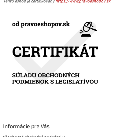
Tento eshop je certifikovaný
https://www.pravoeshopov.sk
Z
á
p
ä
Informácie pre Vás
t