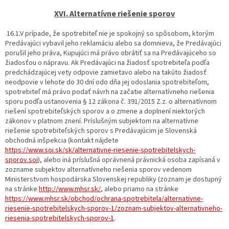
XVI. Alternatívne riešenie sporov
16.1.V prípade, že spotrebiteľ nie je spokojný so spôsobom, ktorým
Predávajúci vybavil jeho reklamáciu alebo sa domnieva, že Predávajúci
porušil jeho práva, Kupujúci má právo obrátiť sa na Predávajúceho so
žiadosťou o nápravu. Ak Predávajúci na žiadosť spotrebiteľa podľa
predchádzajúcej vety odpovie zamietavo alebo na takúto žiadosť
neodpovie v lehote do 30 dní odo dňa jej odoslania spotrebiteľom,
spotrebiteľ má právo podať návrh na začatie alternatívneho riešenia
sporu podľa ustanovenia § 12 zákona č. 391/2015 Z.z. o alternatívnom
riešení spotrebiteľských sporov a o zmene a doplnení niektorých
zákonov v platnom znení. Príslušným subjektom na alternatívne
riešenie spotrebiteľských sporov s Predávajúcim je Slovenská
obchodná inšpekcia (kontakt nájdete
https://www.soi.sk/sk/alternativne-riesenie-spotrebitelskych-
sporov.soi
), alebo iná príslušná oprávnená právnická osoba zapísaná v
zozname subjektov alternatívneho riešenia sporov vedenom
Ministerstvom hospodárska Slovenskej republiky (zoznam je dostupný
na stránke
http://www.mhsr.sk/
, alebo priamo na stránke
https://www.mhsr.sk/obchod/ochrana-spotrebitela/alternativne-
riesenie-spotrebitelskych-sporov-1/zoznam-subjektov-alternativneho-
riesenia-spotrebitelskych-sporov-1
.