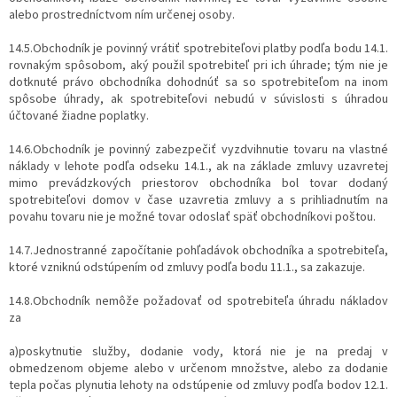
alebo prostredníctvom ním určenej osoby.
14.5.Obchodník je povinný vrátiť spotrebiteľovi platby podľa bodu 14.1.
rovnakým spôsobom, aký použil spotrebiteľ pri ich úhrade; tým nie je
dotknuté právo obchodníka dohodnúť sa so spotrebiteľom na inom
spôsobe úhrady, ak spotrebiteľovi nebudú v súvislosti s úhradou
účtované žiadne poplatky.
14.6.Obchodník je povinný zabezpečiť vyzdvihnutie tovaru na vlastné
náklady v lehote podľa odseku 14.1., ak na základe zmluvy uzavretej
mimo prevádzkových priestorov obchodníka bol tovar dodaný
spotrebiteľovi domov v čase uzavretia zmluvy a s prihliadnutím na
povahu tovaru nie je možné tovar odoslať späť obchodníkovi poštou.
14.7.Jednostranné započítanie pohľadávok obchodníka a spotrebiteľa,
ktoré vzniknú odstúpením od zmluvy podľa bodu 11.1., sa zakazuje.
14.8.Obchodník nemôže požadovať od spotrebiteľa úhradu nákladov
za
a)poskytnutie služby, dodanie vody, ktorá nie je na predaj v
obmedzenom objeme alebo v určenom množstve, alebo za dodanie
tepla počas plynutia lehoty na odstúpenie od zmluvy podľa bodov 12.1.