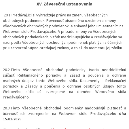
XV. Záverečné ustanovenia
20.1.Predávajúci si vyhradzuje právo na zmenu Všeobecných
obchodných podmienok. Povinnosť písomného oznámenia zmeny
Všeobecných obchodných podmienok je splnená jeho umiestnením na
Webovom sídle Predávajúceho. V prípade zmeny vo Všeobecných
obchodných podmienkach, vzťah medzi Kupujúcim a Predávajúcim sa
riadi podľa Všeobecných obchodných podmienok platných a účinných
pri uzatvorení Kúpno-predajnej zmluvy, a to až do momentu jej zániku.
20.2.Tieto Všeobecné obchodné podmienky tvoria neoddeliteľnú
súčasť Reklamačného poriadku a Zásad a poučenia o ochrane
osobných údajov tohto Webového sídla. Dokumenty - Reklamačný
poriadok a Zásady a poučenia o ochrane osobných údajov tohto
Webového sídla sú zverejnené na doméne Webového sídla
Predávajúceho.
20.3.Tieto Všeobecné obchodné podmienky nadobúdajú platnosť a
účinnosť ich zverejnením na Webovom sídle Predávajúceho
dňa
15.01.2025