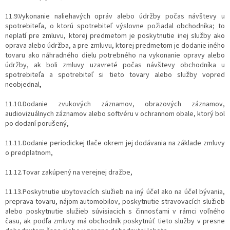
11.9.Vykonanie naliehavých opráv alebo údržby počas návštevy u
spotrebiteľa, o ktorú spotrebiteľ výslovne požiadal obchodníka; to
neplatí pre zmluvu, ktorej predmetom je poskytnutie inej služby ako
oprava alebo údržba, a pre zmluvu, ktorej predmetom je dodanie iného
tovaru ako náhradného dielu potrebného na vykonanie opravy alebo
údržby, ak boli zmluvy uzavreté počas návštevy obchodníka u
spotrebiteľa a spotrebiteľ si tieto tovary alebo služby vopred
neobjednal,
11.10.Dodanie zvukových záznamov, obrazových záznamov,
audiovizuálnych záznamov alebo softvéru v ochrannom obale, ktorý bol
po dodaní porušený,
11.11.Dodanie periodickej tlače okrem jej dodávania na základe zmluvy
o predplatnom,
11.12.Tovar zakúpený na verejnej dražbe,
11.13.Poskytnutie ubytovacích služieb na iný účel ako na účel bývania,
preprava tovaru, nájom automobilov, poskytnutie stravovacích služieb
alebo poskytnutie služieb súvisiacich s činnosťami v rámci voľného
času, ak podľa zmluvy má obchodník poskytnúť tieto služby v presne