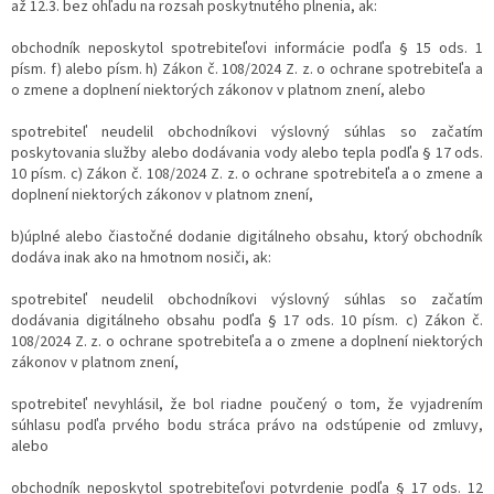
až 12.3. bez ohľadu na rozsah poskytnutého plnenia, ak:
obchodník neposkytol spotrebiteľovi informácie podľa § 15 ods. 1
písm. f) alebo písm. h) Zákon č. 108/2024 Z. z. o ochrane spotrebiteľa a
o zmene a doplnení niektorých zákonov v platnom znení, alebo
spotrebiteľ neudelil obchodníkovi výslovný súhlas so začatím
poskytovania služby alebo dodávania vody alebo tepla podľa § 17 ods.
10 písm. c) Zákon č. 108/2024 Z. z. o ochrane spotrebiteľa a o zmene a
doplnení niektorých zákonov v platnom znení,
b)úplné alebo čiastočné dodanie digitálneho obsahu, ktorý obchodník
dodáva inak ako na hmotnom nosiči, ak:
spotrebiteľ neudelil obchodníkovi výslovný súhlas so začatím
dodávania digitálneho obsahu podľa § 17 ods. 10 písm. c) Zákon č.
108/2024 Z. z. o ochrane spotrebiteľa a o zmene a doplnení niektorých
zákonov v platnom znení,
spotrebiteľ nevyhlásil, že bol riadne poučený o tom, že vyjadrením
súhlasu podľa prvého bodu stráca právo na odstúpenie od zmluvy,
alebo
obchodník neposkytol spotrebiteľovi potvrdenie podľa § 17 ods. 12