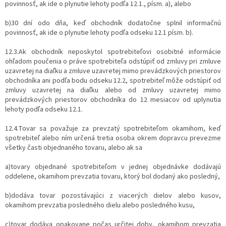
povinnosť, ak ide o plynutie lehoty podľa 12.1., písm. a), alebo
b)30 dní odo dňa, keď obchodník dodatočne splnil informačnú
povinnosť, ak ide o plynutie lehoty podľa odseku 12.1 písm. b).
12.3.Ak obchodník neposkytol spotrebiteľovi osobitné informácie
ohľadom poučenia o práve spotrebiteľa odstúpiť od zmluvy pri zmluve
uzavretej na diaľku a zmluve uzavretej mimo prevádzkových priestorov
obchodníka ani podľa bodu odseku 12.2, spotrebiteľ môže odstúpiť od
zmluvy uzavretej na diaľku alebo od zmluvy uzavretej mimo
prevádzkových priestorov obchodníka do 12 mesiacov od uplynutia
lehoty podľa odseku 12.1.
12.4.Tovar sa považuje za prevzatý spotrebiteľom okamihom, keď
spotrebiteľ alebo ním určená tretia osoba okrem dopravcu prevezme
všetky časti objednaného tovaru, alebo ak sa
a)tovary objednané spotrebiteľom v jednej objednávke dodávajú
oddelene, okamihom prevzatia tovaru, ktorý bol dodaný ako posledný,
b)dodáva tovar pozostávajúci z viacerých dielov alebo kusov,
okamihom prevzatia posledného dielu alebo posledného kusu,
c)tovar dodáva opakovane počas určitej doby, okamihom prevzatia