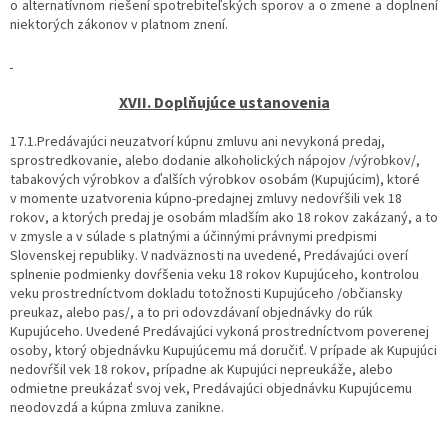
o alternatívnom riešení spotrebiteľských sporov a o zmene a doplnení
niektorých zákonov v platnom znení.
XVII. Doplňujúce ustanovenia
17.1.Predávajúci neuzatvorí kúpnu zmluvu ani nevykoná predaj,
sprostredkovanie, alebo dodanie alkoholických nápojov /výrobkov/,
tabakových výrobkov a ďalších výrobkov osobám (Kupujúcim), ktoré
v momente uzatvorenia kúpno-predajnej zmluvy nedovŕšili vek 18
rokov, a ktorých predaj je osobám mladším ako 18 rokov zakázaný, a to
v zmysle a v súlade s platnými a účinnými právnymi predpismi
Slovenskej republiky. V nadväznosti na uvedené, Predávajúci overí
splnenie podmienky dovŕšenia veku 18 rokov Kupujúceho, kontrolou
veku prostredníctvom dokladu totožnosti Kupujúceho /občiansky
preukaz, alebo pas/, a to pri odovzdávaní objednávky do rúk
Kupujúceho. Uvedené Predávajúci vykoná prostredníctvom poverenej
osoby, ktorý objednávku Kupujúcemu má doručiť. V prípade ak Kupujúci
nedovŕšil vek 18 rokov, prípadne ak Kupujúci nepreukáže, alebo
odmietne preukázať svoj vek, Predávajúci objednávku Kupujúcemu
neodovzdá a kúpna zmluva zanikne.