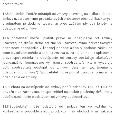
prvého tovaru.
12.5.Spotrebiteľ môže odstúpiť od zmluvy uzavretej na diaľku alebo od
zmluvy uzavretej mimo prevádzkových priestorov obchodníka, ktorých
predmetom je dodanie tovaru, aj pred začatím plynutia lehoty na
odstúpenie od zmluvy.
12.6.Spotrebiteľ môže uplatniť právo na odstúpenie od zmluvy
uzavretej na diaľku alebo od zmluvy uzavretej mimo prevádzkových
priestorov obchodníka v listinnej podobe alebo v podobe zápisu na
inom trvanlivom médiu a ak bola zmluva uzavretá ústne, na uplatnenie
práva spotrebiteľa na odstúpenie od zmluvy postačuje akékoľvek
jednoznačne formulované vyhlásenie spotrebiteľa, ktoré vyjadruje
vôľu spotrebiteľa odstúpiť od zmluvy (ďalej len „oznámenie o
odstúpení od zmluvy“). Spotrebiteľ môže použiť vzorový formulár na
odstúpenie od zmluvy.
12.7.Lehota na odstúpenie od zmluvy podľa odsekov 12.1. až 12.3. sa
považuje za zachovanú, ak spotrebiteľ najneskôr posledný deň lehoty
odošle oznámenie o odstúpení od zmluvy obchodníkovi.
12.8.Spotrebiteľ môže odstúpiť od zmluvy len vo vzťahu ku
konkrétnemu produktu alebo produktom, ak obchodník na základe