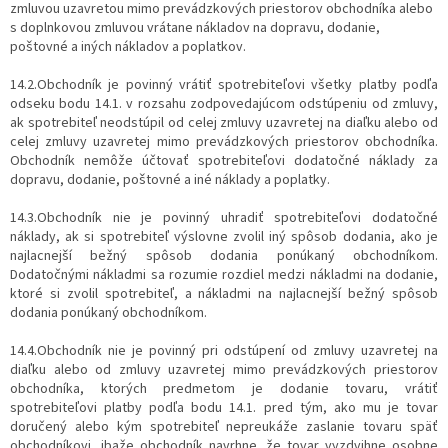
zmluvou uzavretou mimo prevádzkových priestorov obchodníka alebo
s doplnkovou zmluvou vrátane nákladov na dopravu, dodanie,
poštovné a iných nákladov a poplatkov.
14.2.Obchodník je povinný vrátiť spotrebiteľovi všetky platby podľa
odseku bodu 14.1. v rozsahu zodpovedajúcom odstúpeniu od zmluvy,
ak spotrebiteľ neodstúpil od celej zmluvy uzavretej na diaľku alebo od
celej zmluvy uzavretej mimo prevádzkových priestorov obchodníka.
Obchodník nemôže účtovať spotrebiteľovi dodatočné náklady za
dopravu, dodanie, poštovné a iné náklady a poplatky.
14.3.Obchodník nie je povinný uhradiť spotrebiteľovi dodatočné
náklady, ak si spotrebiteľ výslovne zvolil iný spôsob dodania, ako je
najlacnejší bežný spôsob dodania ponúkaný obchodníkom.
Dodatočnými nákladmi sa rozumie rozdiel medzi nákladmi na dodanie,
ktoré si zvolil spotrebiteľ, a nákladmi na najlacnejší bežný spôsob
dodania ponúkaný obchodníkom.
14.4.Obchodník nie je povinný pri odstúpení od zmluvy uzavretej na
diaľku alebo od zmluvy uzavretej mimo prevádzkových priestorov
obchodníka, ktorých predmetom je dodanie tovaru, vrátiť
spotrebiteľovi platby podľa bodu 14.1. pred tým, ako mu je tovar
doručený alebo kým spotrebiteľ nepreukáže zaslanie tovaru späť
obchodníkovi, ibaže obchodník navrhne, že tovar vyzdvihne osobne