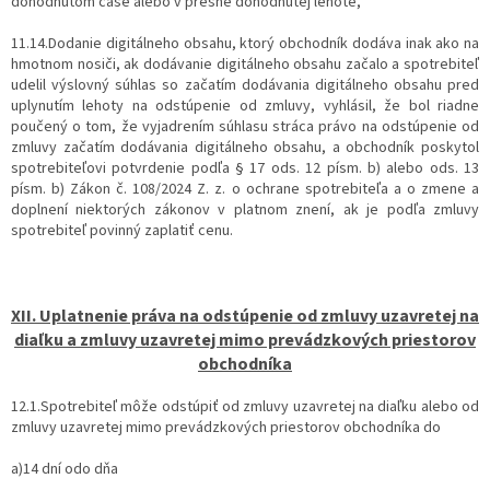
dohodnutom čase alebo v presne dohodnutej lehote,
11.14.Dodanie digitálneho obsahu, ktorý obchodník dodáva inak ako na
hmotnom nosiči, ak dodávanie digitálneho obsahu začalo a spotrebiteľ
udelil výslovný súhlas so začatím dodávania digitálneho obsahu pred
uplynutím lehoty na odstúpenie od zmluvy, vyhlásil, že bol riadne
poučený o tom, že vyjadrením súhlasu stráca právo na odstúpenie od
zmluvy začatím dodávania digitálneho obsahu, a obchodník poskytol
spotrebiteľovi potvrdenie podľa § 17 ods. 12 písm. b) alebo ods. 13
písm. b) Zákon č. 108/2024 Z. z. o ochrane spotrebiteľa a o zmene a
doplnení niektorých zákonov v platnom znení, ak je podľa zmluvy
spotrebiteľ povinný zaplatiť cenu.
XII.
Uplatnenie práva na odstúpenie od zmluvy uzavretej na
diaľku a zmluvy uzavretej mimo prevádzkových priestorov
obchodníka
12.1.Spotrebiteľ môže odstúpiť od zmluvy uzavretej na diaľku alebo od
zmluvy uzavretej mimo prevádzkových priestorov obchodníka do
a)14 dní odo dňa