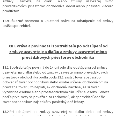
zmluvy uzavretej na diaľku alebo zmluvy uzavretej mimo
prevádzkových priestorov obchodníka dodal alebo poskytol viacero
produktov.
12.9.Dôkazné bremeno o uplatnení práva na odstúpenie od zmluvy
znáša spotrebiteľ.
XIII. Práva a povinnosti spotrebiteľa po odstúpení od
zmluvy uzavretej na diaľku a zmluvy uzavretej mimo
prevádzkových priestorov obchodníka
13.1.Spotrebiteľ je povinný do 14 dní odo dňa odstúpenia od zmluvy
uzavretej na diaľku alebo od zmluvy uzavretej mimo prevádzkových
priestorov obchodníka podľa bodu 12.1 zaslať tovar späť alebo
odovzdať tovar obchodníkovi alebo osobe určenej obchodníkom na
prevzatie tovaru; to neplatí, ak obchodník navrhne, že si tovar
vyzdvihne osobne alebo prostredníctvom ním určenej osoby. Lehota
podľa prvej vety sa považuje za zachovanú, ak spotrebiteľ odošle
tovar obchodníkovi najneskôr v posledný deň lehoty.
13.2.Pri odstúpení od zmluvy uzavretej na diaľku alebo od zmluvy