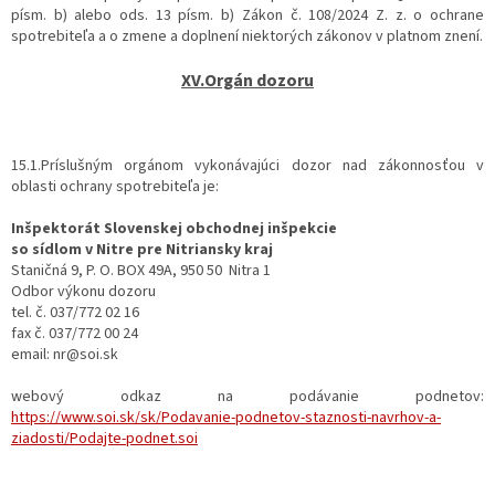
písm. b) alebo ods. 13 písm. b) Zákon č. 108/2024 Z. z. o ochrane
spotrebiteľa a o zmene a doplnení niektorých zákonov v platnom znení.
XV.Orgán dozoru
15.1.Príslušným orgánom vykonávajúci dozor nad zákonnosťou v
oblasti ochrany spotrebiteľa je:
Inšpektorát Slovenskej obchodnej inšpekcie
so sídlom v Nitre pre Nitriansky kraj
Staničná 9, P. O. BOX 49A, 950 50 Nitra 1
Odbor výkonu dozoru
tel. č. 037/772 02 16
fax č. 037/772 00 24
email: nr@soi.sk
webový odkaz na podávanie podnetov:
https://www.soi.sk/sk/Podavanie-podnetov-staznosti-navrhov-a-
ziadosti/Podajte-podnet.soi