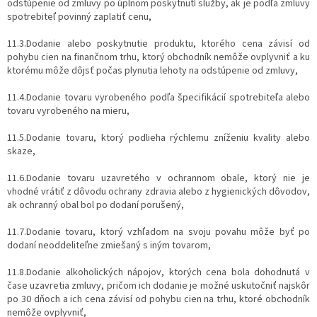
odstúpenie od zmluvy po úplnom poskytnutí služby, ak je podľa zmluvy
spotrebiteľ povinný zaplatiť cenu,
11.3.Dodanie alebo poskytnutie produktu, ktorého cena závisí od
pohybu cien na finančnom trhu, ktorý obchodník nemôže ovplyvniť a ku
ktorému môže dôjsť počas plynutia lehoty na odstúpenie od zmluvy,
11.4.Dodanie tovaru vyrobeného podľa špecifikácií spotrebiteľa alebo
tovaru vyrobeného na mieru,
11.5.Dodanie tovaru, ktorý podlieha rýchlemu zníženiu kvality alebo
skaze,
11.6.Dodanie tovaru uzavretého v ochrannom obale, ktorý nie je
vhodné vrátiť z dôvodu ochrany zdravia alebo z hygienických dôvodov,
ak ochranný obal bol po dodaní porušený,
11.7.Dodanie tovaru, ktorý vzhľadom na svoju povahu môže byť po
dodaní neoddeliteľne zmiešaný s iným tovarom,
11.8.Dodanie alkoholických nápojov, ktorých cena bola dohodnutá v
čase uzavretia zmluvy, pričom ich dodanie je možné uskutočniť najskôr
po 30 dňoch a ich cena závisí od pohybu cien na trhu, ktoré obchodník
nemôže ovplyvniť,