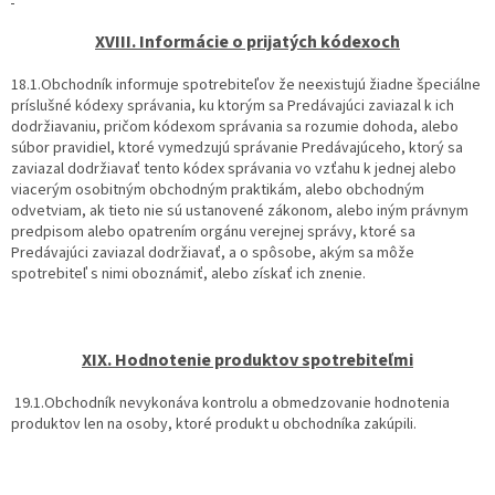
XVIII. Informácie o prijatých kódexoch
18.1.Obchodník informuje spotrebiteľov že neexistujú žiadne špeciálne
príslušné kódexy správania, ku ktorým sa Predávajúci zaviazal k ich
dodržiavaniu, pričom kódexom správania sa rozumie dohoda, alebo
súbor pravidiel, ktoré vymedzujú správanie Predávajúceho, ktorý sa
zaviazal dodržiavať tento kódex správania vo vzťahu k jednej alebo
viacerým osobitným obchodným praktikám, alebo obchodným
odvetviam, ak tieto nie sú ustanovené zákonom, alebo iným právnym
predpisom alebo opatrením orgánu verejnej správy, ktoré sa
Predávajúci zaviazal dodržiavať, a o spôsobe, akým sa môže
spotrebiteľ s nimi oboznámiť, alebo získať ich znenie.
XIX. Hodnotenie produktov spotrebiteľmi
19.1.Obchodník nevykonáva kontrolu a obmedzovanie hodnotenia
produktov len na osoby, ktoré produkt u obchodníka zakúpili.