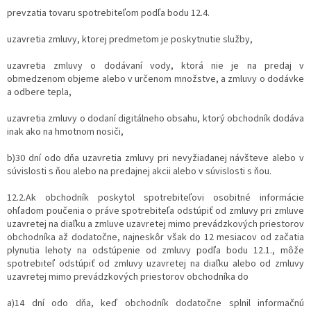
prevzatia tovaru spotrebiteľom podľa bodu 12.4.
uzavretia zmluvy, ktorej predmetom je poskytnutie služby,
uzavretia zmluvy o dodávaní vody, ktorá nie je na predaj v
obmedzenom objeme alebo v určenom množstve, a zmluvy o dodávke
a odbere tepla,
uzavretia zmluvy o dodaní digitálneho obsahu, ktorý obchodník dodáva
inak ako na hmotnom nosiči,
b)30 dní odo dňa uzavretia zmluvy pri nevyžiadanej návšteve alebo v
súvislosti s ňou alebo na predajnej akcii alebo v súvislosti s ňou.
12.2.Ak obchodník poskytol spotrebiteľovi osobitné informácie
ohľadom poučenia o práve spotrebiteľa odstúpiť od zmluvy pri zmluve
uzavretej na diaľku a zmluve uzavretej mimo prevádzkových priestorov
obchodníka až dodatočne, najneskôr však do 12 mesiacov od začatia
plynutia lehoty na odstúpenie od zmluvy podľa bodu 12.1., môže
spotrebiteľ odstúpiť od zmluvy uzavretej na diaľku alebo od zmluvy
uzavretej mimo prevádzkových priestorov obchodníka do
a)14 dní odo dňa, keď obchodník dodatočne splnil informačnú