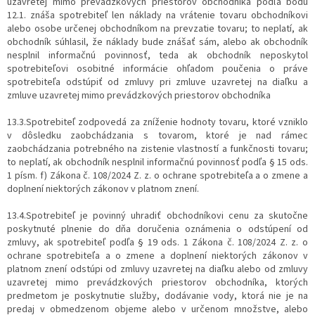
uzavretej mimo prevádzkových priestorov obchodníka podľa bodu
12.1. znáša spotrebiteľ len náklady na vrátenie tovaru obchodníkovi
alebo osobe určenej obchodníkom na prevzatie tovaru; to neplatí, ak
obchodník súhlasil, že náklady bude znášať sám, alebo ak obchodník
nesplnil informačnú povinnosť, teda ak obchodník neposkytol
spotrebiteľovi osobitné informácie ohľadom poučenia o práve
spotrebiteľa odstúpiť od zmluvy pri zmluve uzavretej na diaľku a
zmluve uzavretej mimo prevádzkových priestorov obchodníka
13.3.Spotrebiteľ zodpovedá za zníženie hodnoty tovaru, ktoré vzniklo
v dôsledku zaobchádzania s tovarom, ktoré je nad rámec
zaobchádzania potrebného na zistenie vlastností a funkčnosti tovaru;
to neplatí, ak obchodník nesplnil informačnú povinnosť podľa § 15 ods.
1 písm. f) Zákona č. 108/2024 Z. z. o ochrane spotrebiteľa a o zmene a
doplnení niektorých zákonov v platnom znení.
13.4.Spotrebiteľ je povinný uhradiť obchodníkovi cenu za skutočne
poskytnuté plnenie do dňa doručenia oznámenia o odstúpení od
zmluvy, ak spotrebiteľ podľa § 19 ods. 1 Zákona č. 108/2024 Z. z. o
ochrane spotrebiteľa a o zmene a doplnení niektorých zákonov v
platnom znení odstúpi od zmluvy uzavretej na diaľku alebo od zmluvy
uzavretej mimo prevádzkových priestorov obchodníka, ktorých
predmetom je poskytnutie služby, dodávanie vody, ktorá nie je na
predaj v obmedzenom objeme alebo v určenom množstve, alebo