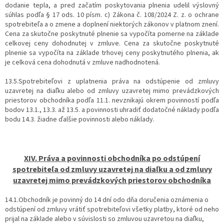
dodanie tepla, a pred začatím poskytovania plnenia udelil výslovný
súhlas podľa § 17 ods. 10 písm. c) Zákona č. 108/2024 Z. z. o ochrane
spotrebiteľa a o zmene a doplnení niektorých zákonov v platnom znení.
Cena za skutočne poskytnuté plnenie sa vypočíta pomerne na základe
celkovej ceny dohodnutej v zmluve. Cena za skutočne poskytnuté
plnenie sa vypočíta na základe trhovej ceny poskytnutého plnenia, ak
je celková cena dohodnutá v zmluve nadhodnotená.
13.5.Spotrebiteľovi z uplatnenia práva na odstúpenie od zmluvy
uzavretej na diaľku alebo od zmluvy uzavretej mimo prevádzkových
priestorov obchodníka podľa 11.1. nevznikajú okrem povinností podľa
bodov 13.1., 13.3. až 13.5. a povinnosti uhradiť dodatočné náklady podľa
bodu 14.3. žiadne ďalšie povinnosti alebo náklady.
XIV. Práva a povinnosti obchodníka po odstúpení
spotrebiteľa od zmluvy uzavretej na diaľku a od zmluvy
uzavretej mimo prevádzkových priestorov obchodníka
14.1.Obchodník je povinný do 14 dní odo dňa doručenia oznámenia o
odstúpení od zmluvy vrátiť spotrebiteľovi všetky platby, ktoré od neho
prijal na základe alebo v súvislosti so zmluvou uzavretou na diaľku,