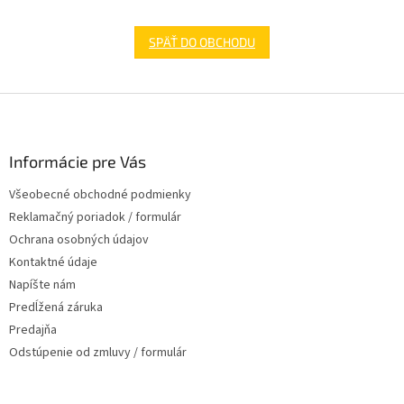
SPÄŤ DO OBCHODU
Z
á
p
ä
Informácie pre Vás
t
Všeobecné obchodné podmienky
i
Reklamačný poriadok / formulár
e
Ochrana osobných údajov
Kontaktné údaje
Napíšte nám
Predĺžená záruka
Predajňa
Odstúpenie od zmluvy / formulár