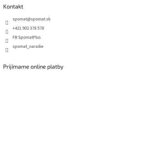
Kontakt
spomat
@
spomat.sk
+421 902 378 578
FB SpomatPlus
spomat_naradie
Prijímame online platby