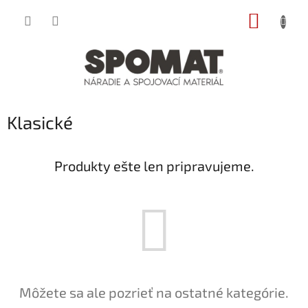
Prejsť
NÁKUP
na
obsah
KOŠÍK
Klasické
Produkty ešte len pripravujeme.
Môžete sa ale pozrieť na ostatné kategórie.