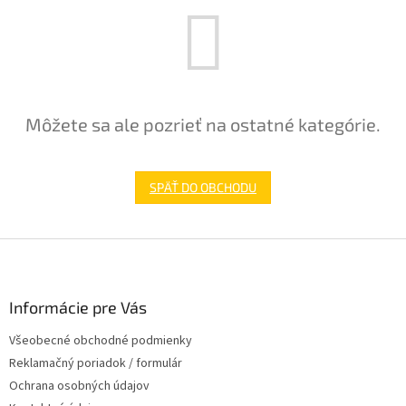
Môžete sa ale pozrieť na ostatné kategórie.
SPÄŤ DO OBCHODU
Z
á
p
ä
Informácie pre Vás
t
Všeobecné obchodné podmienky
i
Reklamačný poriadok / formulár
e
Ochrana osobných údajov