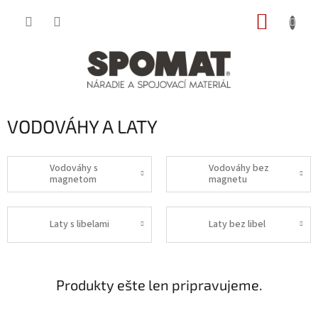
Prejsť
NÁKUP
na
obsah
KOŠÍK
VODOVÁHY A LATY
Vodováhy s
Vodováhy bez
magnetom
magnetu
Laty s libelami
Laty bez libel
Produkty ešte len pripravujeme.