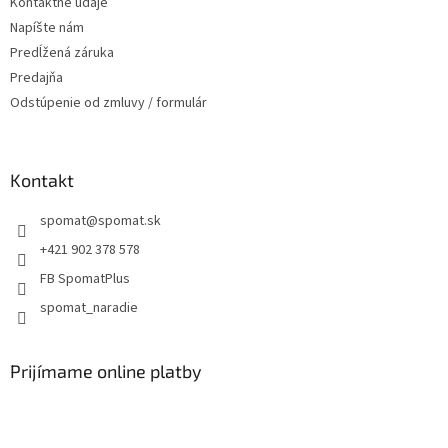
Kontaktné údaje
Napíšte nám
Predĺžená záruka
Predajňa
Odstúpenie od zmluvy / formulár
Kontakt
spomat
@
spomat.sk
+421 902 378 578
FB SpomatPlus
spomat_naradie
Prijímame online platby