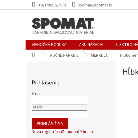
Prejsť
+421 902 378 578
spomat@spomat.sk
na
obsah
VIANOČNÁ PONUKA
AKU NÁRADIE
ELEKTRO NÁ
Domov
RUČNÉ NÁRADIE
MERADLÁ
Hĺbkomer
B
Hĺb
o
č
Prihlásenie
n
ý
E-mail
p
a
Heslo
n
e
PRIHLÁSIŤ SA
l
Nová registrácia
Zabudnuté heslo