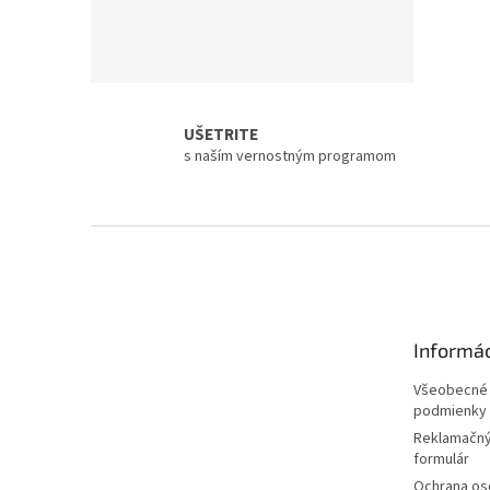
UŠETRITE
s naším vernostným programom
Z
á
p
ä
t
Informác
i
e
Všeobecné
podmienky
Reklamačný
formulár
Ochrana os