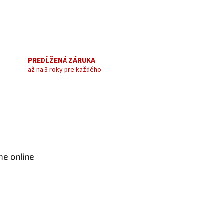
PREDĹŽENÁ ZÁRUKA
až na 3 roky pre každého
me online