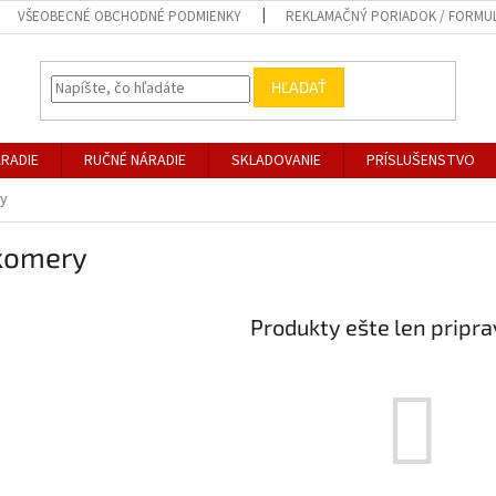
VŠEOBECNÉ OBCHODNÉ PODMIENKY
REKLAMAČNÝ PORIADOK / FORMU
HĽADAŤ
RADIE
RUČNÉ NÁRADIE
SKLADOVANIE
PRÍSLUŠENSTVO
y
komery
Produkty ešte len pripr