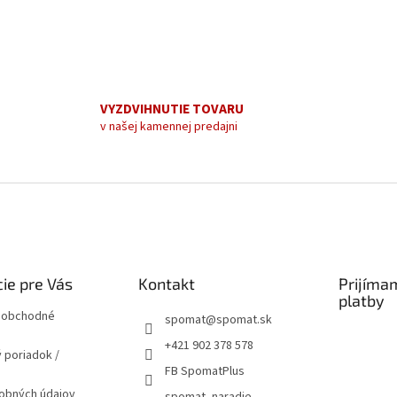
VYZDVIHNUTIE TOVARU
v našej kamennej predajni
ie pre Vás
Kontakt
Prijíma
platby
 obchodné
spomat
@
spomat.sk
+421 902 378 578
 poriadok /
FB SpomatPlus
obných údajov
spomat_naradie