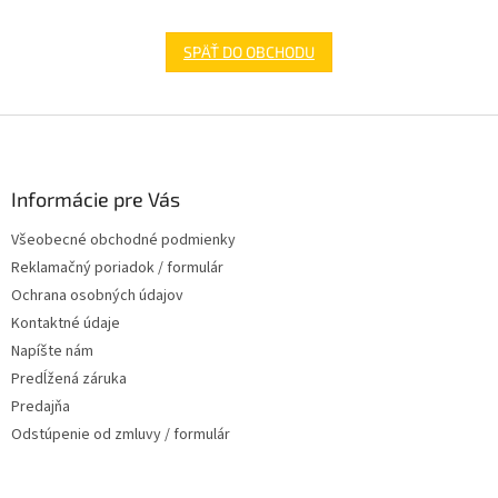
SPÄŤ DO OBCHODU
Z
á
p
ä
Informácie pre Vás
t
Všeobecné obchodné podmienky
i
Reklamačný poriadok / formulár
e
Ochrana osobných údajov
Kontaktné údaje
Napíšte nám
Predĺžená záruka
Predajňa
Odstúpenie od zmluvy / formulár