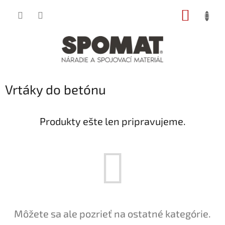
Prejsť
NÁKUP
na
obsah
KOŠÍK
Vrtáky do betónu
Produkty ešte len pripravujeme.
Môžete sa ale pozrieť na ostatné kategórie.