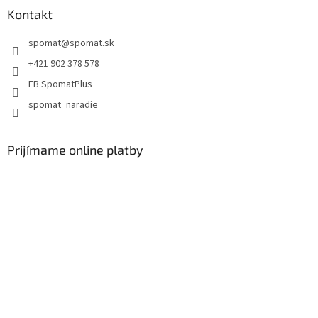
Kontakt
spomat
@
spomat.sk
+421 902 378 578
FB SpomatPlus
spomat_naradie
Prijímame online platby