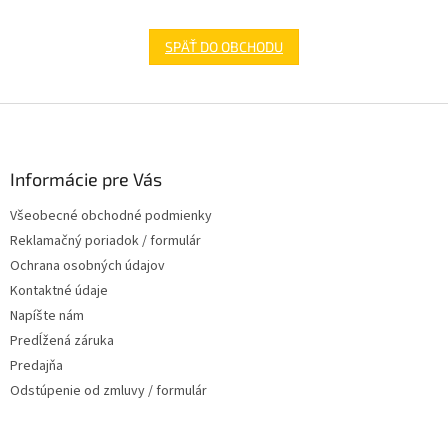
SPÄŤ DO OBCHODU
Z
á
p
ä
Informácie pre Vás
t
Všeobecné obchodné podmienky
i
Reklamačný poriadok / formulár
e
Ochrana osobných údajov
Kontaktné údaje
Napíšte nám
Predĺžená záruka
Predajňa
Odstúpenie od zmluvy / formulár