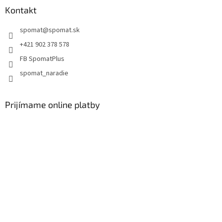
Kontakt
spomat
@
spomat.sk
+421 902 378 578
FB SpomatPlus
spomat_naradie
Prijímame online platby