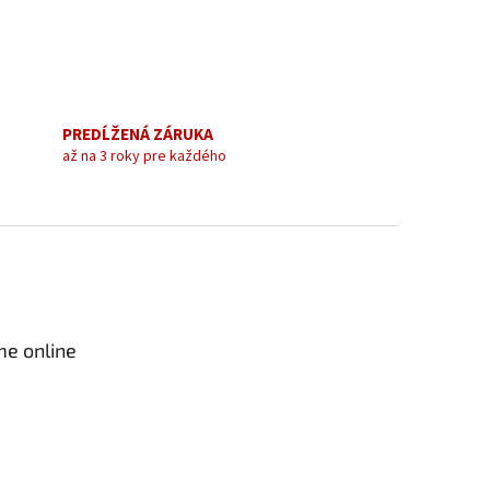
PREDĹŽENÁ ZÁRUKA
až na 3 roky pre každého
me online