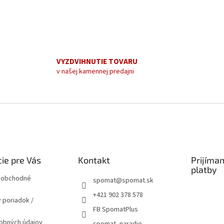
VYZDVIHNUTIE TOVARU
v našej kamennej predajni
ie pre Vás
Kontakt
Prijíma
platby
 obchodné
spomat
@
spomat.sk
+421 902 378 578
 poriadok /
FB SpomatPlus
obných údajov
spomat_naradie