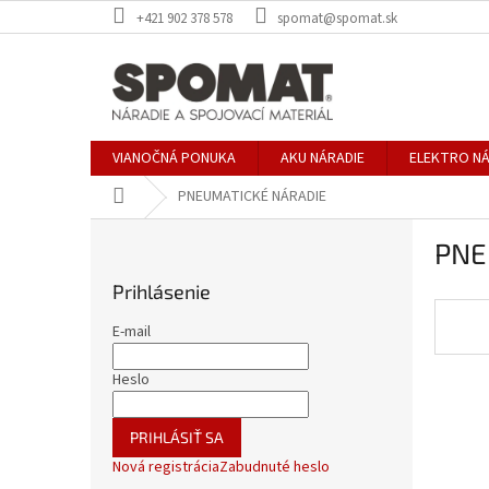
Prejsť
+421 902 378 578
spomat@spomat.sk
na
obsah
VIANOČNÁ PONUKA
AKU NÁRADIE
ELEKTRO NÁ
Domov
PNEUMATICKÉ NÁRADIE
B
PNE
o
č
Prihlásenie
n
ý
E-mail
p
a
Heslo
n
e
PRIHLÁSIŤ SA
l
Nová registrácia
Zabudnuté heslo