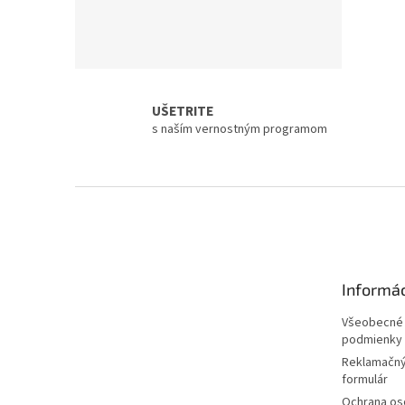
UŠETRITE
s naším vernostným programom
Z
á
p
ä
t
Informác
i
e
Všeobecné
podmienky
Reklamačný
formulár
Ochrana os