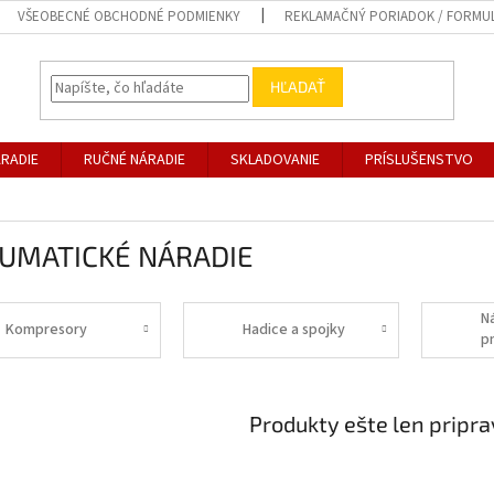
VŠEOBECNÉ OBCHODNÉ PODMIENKY
REKLAMAČNÝ PORIADOK / FORMU
HĽADAŤ
RADIE
RUČNÉ NÁRADIE
SKLADOVANIE
PRÍSLUŠENSTVO
UMATICKÉ NÁRADIE
N
Kompresory
Hadice a spojky
p
Produkty ešte len pripr