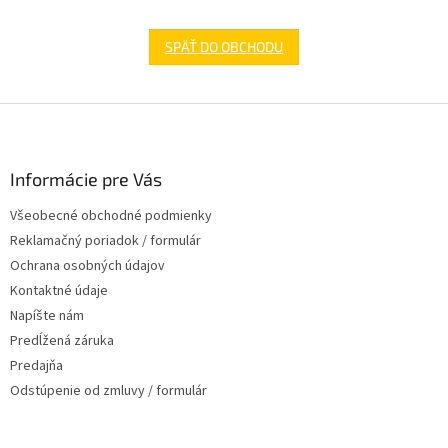
SPÄŤ DO OBCHODU
Z
á
p
ä
Informácie pre Vás
t
Všeobecné obchodné podmienky
i
Reklamačný poriadok / formulár
e
Ochrana osobných údajov
Kontaktné údaje
Napíšte nám
Predĺžená záruka
Predajňa
Odstúpenie od zmluvy / formulár