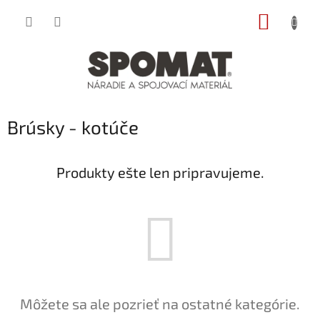
Prejsť
NÁKUP
na
obsah
KOŠÍK
Brúsky - kotúče
Produkty ešte len pripravujeme.
Môžete sa ale pozrieť na ostatné kategórie.