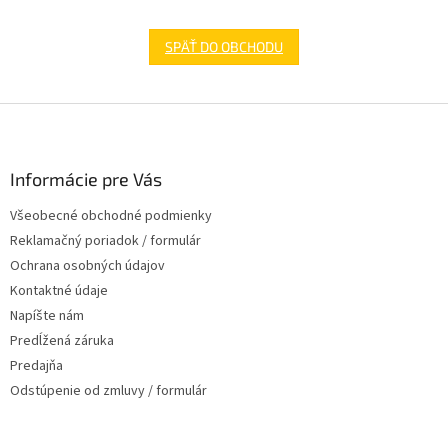
SPÄŤ DO OBCHODU
Z
á
p
ä
Informácie pre Vás
t
Všeobecné obchodné podmienky
i
Reklamačný poriadok / formulár
e
Ochrana osobných údajov
Kontaktné údaje
Napíšte nám
Predĺžená záruka
Predajňa
Odstúpenie od zmluvy / formulár