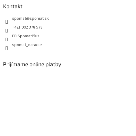
Kontakt
spomat
@
spomat.sk
+421 902 378 578
FB SpomatPlus
spomat_naradie
Prijímame online platby