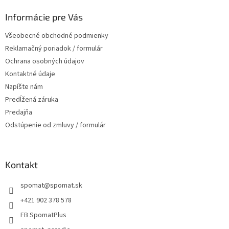
p
ä
Informácie pre Vás
t
Všeobecné obchodné podmienky
i
Reklamačný poriadok / formulár
e
Ochrana osobných údajov
Kontaktné údaje
Napíšte nám
Predĺžená záruka
Predajňa
Odstúpenie od zmluvy / formulár
Kontakt
spomat
@
spomat.sk
+421 902 378 578
FB SpomatPlus