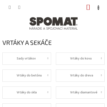
Prejsť
NÁKUP
na
obsah
KOŠÍK
VRTÁKY A SEKÁČE
Sady vrtákov
Vrtáky do kovu
Vrtáky do betónu
Vrtáky do dreva
Vrtáky do skla
Vrtáky diamantové