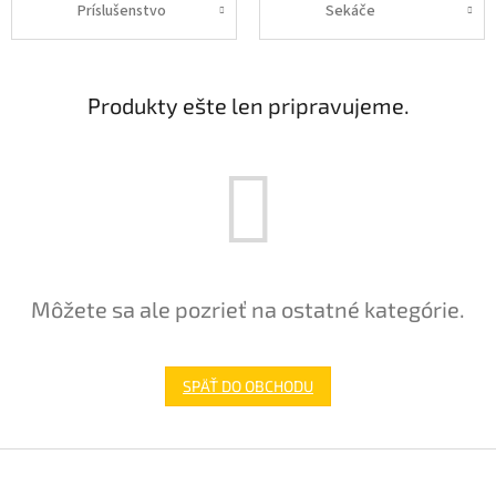
Príslušenstvo
Sekáče
Produkty ešte len pripravujeme.
Môžete sa ale pozrieť na ostatné kategórie.
SPÄŤ DO OBCHODU
Z
á