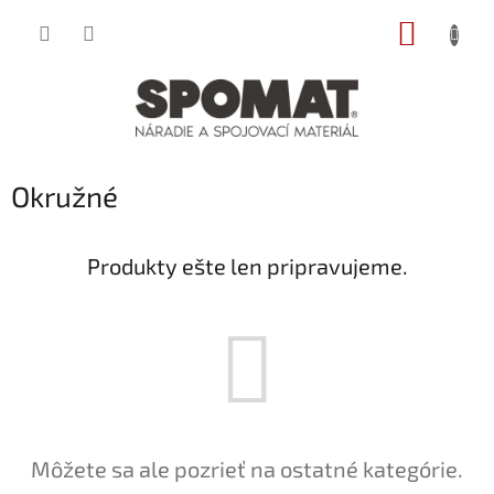
Prejsť
NÁKUP
na
obsah
KOŠÍK
Okružné
Produkty ešte len pripravujeme.
Môžete sa ale pozrieť na ostatné kategórie.