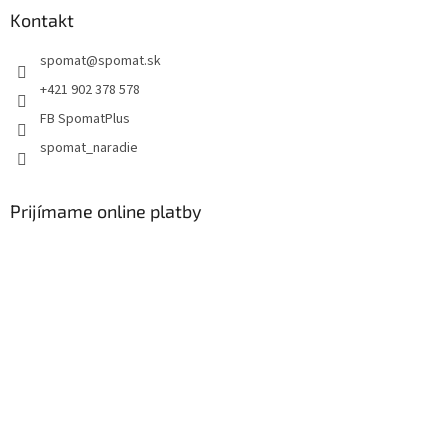
Kontakt
spomat
@
spomat.sk
+421 902 378 578
FB SpomatPlus
spomat_naradie
Prijímame online platby