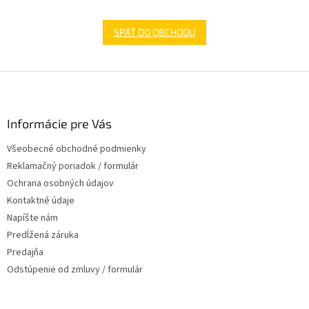
SPÄŤ DO OBCHODU
Z
á
p
ä
Informácie pre Vás
t
Všeobecné obchodné podmienky
i
Reklamačný poriadok / formulár
e
Ochrana osobných údajov
Kontaktné údaje
Napíšte nám
Predĺžená záruka
Predajňa
Odstúpenie od zmluvy / formulár