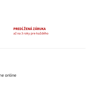
PREDĹŽENÁ ZÁRUKA
až na 3 roky pre každého
me online