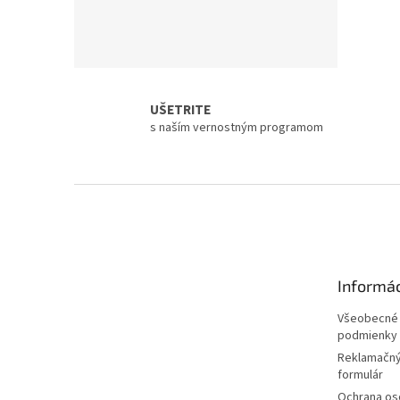
UŠETRITE
s naším vernostným programom
Z
á
p
ä
t
Informác
i
e
Všeobecné
podmienky
Reklamačný
formulár
Ochrana os