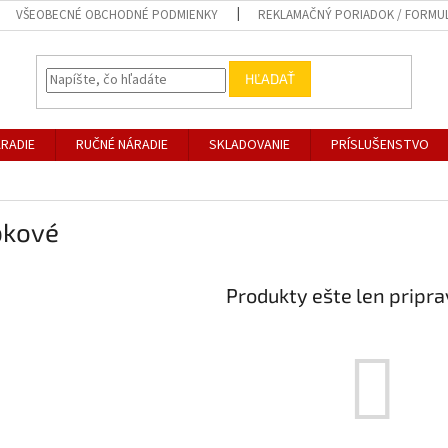
VŠEOBECNÉ OBCHODNÉ PODMIENKY
REKLAMAČNÝ PORIADOK / FORMU
HĽADAŤ
RADIE
RUČNÉ NÁRADIE
SKLADOVANIE
PRÍSLUŠENSTVO
bkové
Produkty ešte len pripr