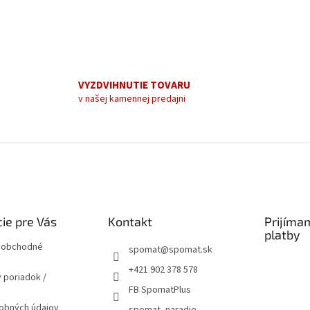
VYZDVIHNUTIE TOVARU
v našej kamennej predajni
ie pre Vás
Kontakt
Prijíma
platby
 obchodné
spomat
@
spomat.sk
+421 902 378 578
 poriadok /
FB SpomatPlus
obných údajov
spomat_naradie