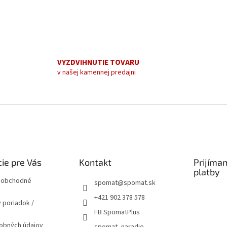
VYZDVIHNUTIE TOVARU
v našej kamennej predajni
ie pre Vás
Kontakt
Prijíma
platby
 obchodné
spomat
@
spomat.sk
+421 902 378 578
 poriadok /
FB SpomatPlus
obných údajov
spomat_naradie