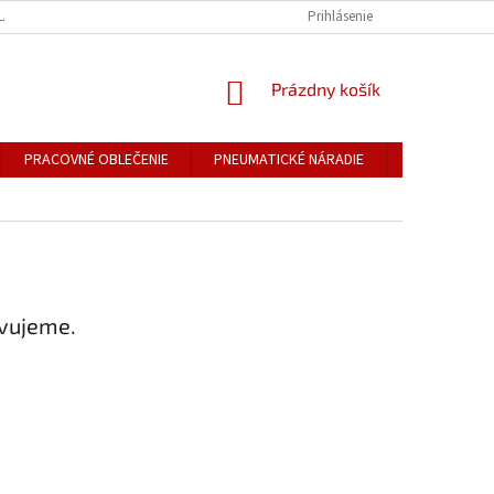
LÁR
OCHRANA OSOBNÝCH ÚDAJOV
KONTAKTNÉ ÚDAJE
Prihlásenie
NAPÍŠ
NÁKUPNÝ
Prázdny košík
KOŠÍK
PRACOVNÉ OBLEČENIE
PNEUMATICKÉ NÁRADIE
DOM A ZÁHR
avujeme.