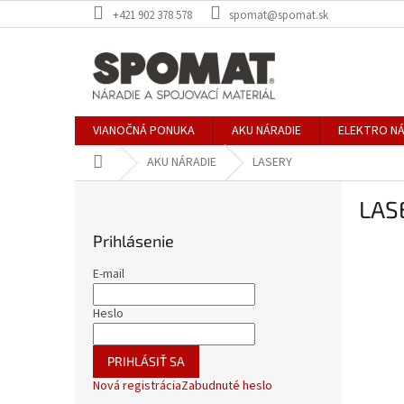
Prejsť
+421 902 378 578
spomat@spomat.sk
na
obsah
VIANOČNÁ PONUKA
AKU NÁRADIE
ELEKTRO NÁ
Domov
AKU NÁRADIE
LASERY
B
LAS
o
č
Prihlásenie
n
ý
E-mail
p
a
Heslo
n
e
PRIHLÁSIŤ SA
l
Nová registrácia
Zabudnuté heslo