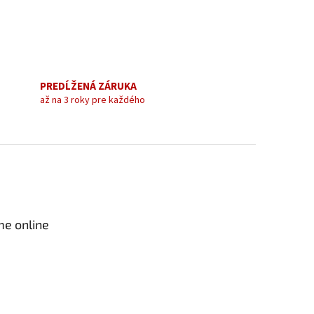
PREDĹŽENÁ ZÁRUKA
až na 3 roky pre každého
me online