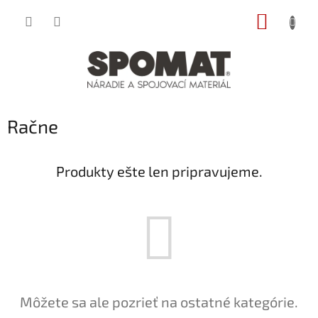
Prejsť
NÁKUP
na
obsah
KOŠÍK
Račne
Produkty ešte len pripravujeme.
Môžete sa ale pozrieť na ostatné kategórie.