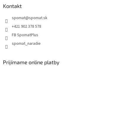
Kontakt
spomat
@
spomat.sk
+421 902 378 578
FB SpomatPlus
spomat_naradie
Prijímame online platby