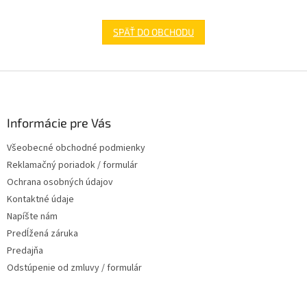
SPÄŤ DO OBCHODU
Z
á
p
ä
Informácie pre Vás
t
Všeobecné obchodné podmienky
i
Reklamačný poriadok / formulár
e
Ochrana osobných údajov
Kontaktné údaje
Napíšte nám
Predĺžená záruka
Predajňa
Odstúpenie od zmluvy / formulár