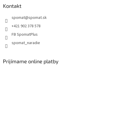
Kontakt
spomat
@
spomat.sk
+421 902 378 578
FB SpomatPlus
spomat_naradie
Prijímame online platby