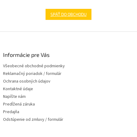
SPÄŤ DO OBCHODU
Z
á
p
ä
Informácie pre Vás
t
Všeobecné obchodné podmienky
i
Reklamačný poriadok / formulár
e
Ochrana osobných údajov
Kontaktné údaje
Napíšte nám
Predĺžená záruka
Predajňa
Odstúpenie od zmluvy / formulár