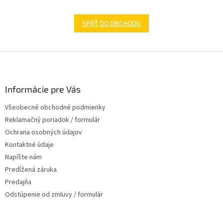
SPÄŤ DO OBCHODU
Z
á
p
ä
Informácie pre Vás
t
Všeobecné obchodné podmienky
i
Reklamačný poriadok / formulár
e
Ochrana osobných údajov
Kontaktné údaje
Napíšte nám
Predĺžená záruka
Predajňa
Odstúpenie od zmluvy / formulár