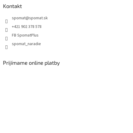
Kontakt
spomat
@
spomat.sk
+421 902 378 578
FB SpomatPlus
spomat_naradie
Prijímame online platby