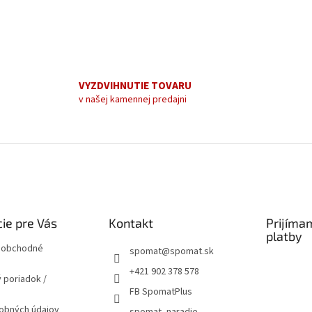
VYZDVIHNUTIE TOVARU
v našej kamennej predajni
ie pre Vás
Kontakt
Prijíma
platby
 obchodné
spomat
@
spomat.sk
+421 902 378 578
 poriadok /
FB SpomatPlus
obných údajov
spomat_naradie