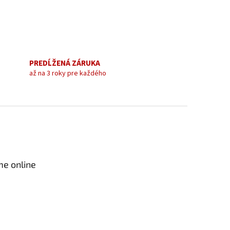
PREDĹŽENÁ ZÁRUKA
až na 3 roky pre každého
me online