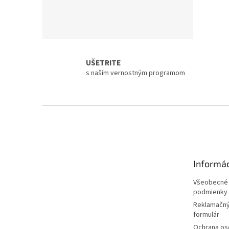
UŠETRITE
s naším vernostným programom
Z
á
p
ä
t
Informác
i
e
Všeobecné
podmienky
Reklamačný
formulár
Ochrana os