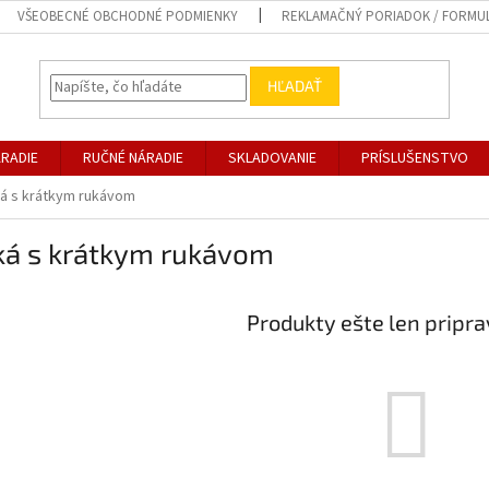
VŠEOBECNÉ OBCHODNÉ PODMIENKY
REKLAMAČNÝ PORIADOK / FORMU
HĽADAŤ
RADIE
RUČNÉ NÁRADIE
SKLADOVANIE
PRÍSLUŠENSTVO
ká s krátkym rukávom
čká s krátkym rukávom
Produkty ešte len pripr