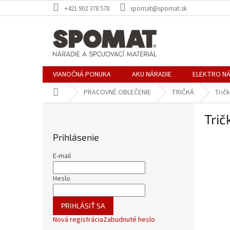
Prejsť
+421 902 378 578
spomat@spomat.sk
na
obsah
VIANOČNÁ PONUKA
AKU NÁRADIE
ELEKTRO NÁ
Domov
PRACOVNÉ OBLEČENIE
TRIČKÁ
Trič
B
Tri
o
č
Prihlásenie
n
ý
E-mail
p
a
Heslo
n
e
PRIHLÁSIŤ SA
l
Nová registrácia
Zabudnuté heslo